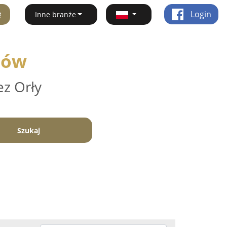
ę
Login
Inne branże
nów
ez Orły
Szukaj