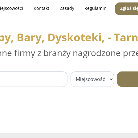
iejscowości
Kontakt
Zasady
Regulamin
Zgłoś si
by, Bary, Dyskoteki, - Tar
nne firmy z branży nagrodzone prz