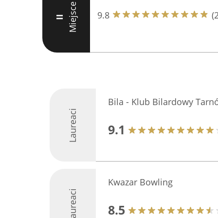
Miejsce
9.8
(
II
Bila - Klub Bilardowy Tarn
Laureaci
9.1
Kwazar Bowling
Laureaci
8.5