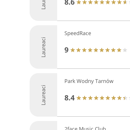
8.6
SpeedRace
Laureaci
9
Park Wodny Tarnów
Laureaci
8.4
2face Music Club