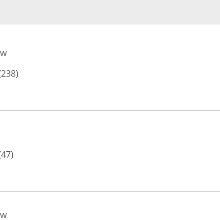
ów
(238)
(47)
ów