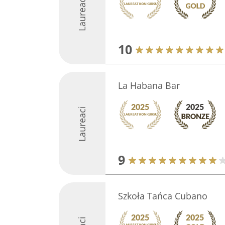
Laureaci
10
La Habana Bar
Laureaci
9
Szkoła Tańca Cubano