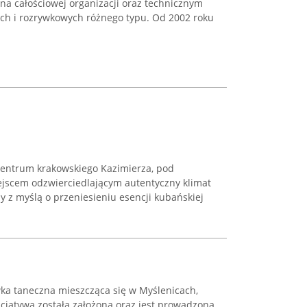
 na całościowej organizacji oraz technicznym
ch i rozrywkowych różnego typu. Od 2002 roku
centrum krakowskiego Kazimierza, pod
ejscem odzwierciedlającym autentyczny klimat
y z myślą o przeniesieniu esencji kubańskiej
ka taneczna mieszcząca się w Myślenicach,
icjatywa została założona oraz jest prowadzona