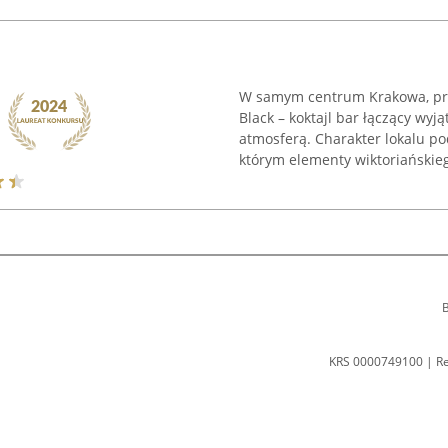
W samym centrum Krakowa, przy
Black – koktajl bar łączący wy
atmosferą. Charakter lokalu p
którym elementy wiktoriańskieg
B
KRS 0000749100 | R