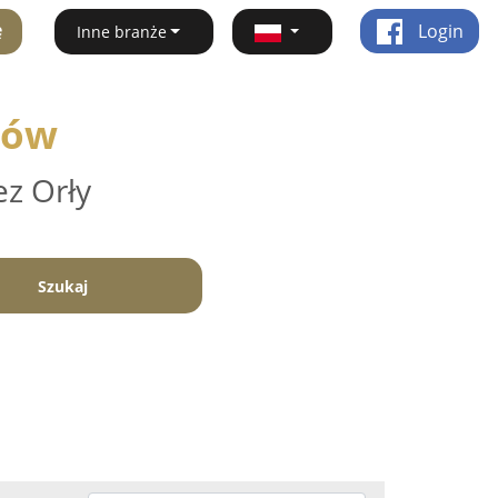
ę
Login
Inne branże
łów
ez Orły
Szukaj