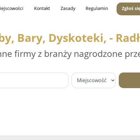
iejscowości
Kontakt
Zasady
Regulamin
Zgłoś si
by, Bary, Dyskoteki, - Rad
nne firmy z branży nagrodzone prz