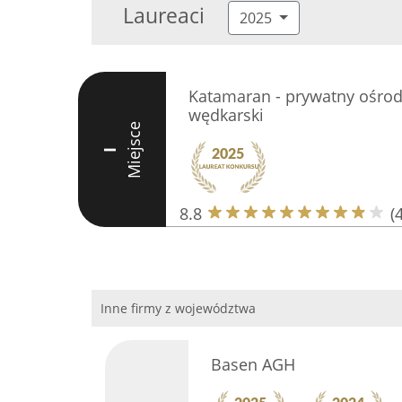
Laureaci
2025
Katamaran - prywatny ośro
wędkarski
Miejsce
I
8.8
(
Inne firmy z województwa
Basen AGH