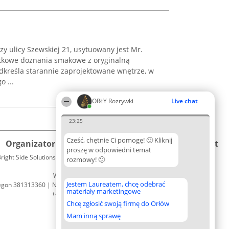
 ulicy Szewskiej 21, usytuowany jest Mr.
jątkowe doznania smakowe z oryginalną
odkreśla starannie zaprojektowane wnętrze, w
o ...
ORŁY Rozrywki
Live chat
23:25
Cześć, chętnie Ci pomogę! 🙂 Kliknij
Organizator plebiscytu
Plebiscyt
Kontakt
proszę w odpowiedni temat
right Side Solutions sp. z o. o. sp. k.
Laureaci
rozmowy! 🙂
Kontakt
ul. Ruska 22
Lista
Wrocław 50-079
wszystkich
Jestem Laureatem, chcę odebrać
egon 381313360 | NIP 8943132676
Laureatów
materiały marketingowe
+48 508 492 400
Zasady
Chcę zgłosić swoją firmę do Orłów
Regulamin
Polityka
Mam inną sprawę
Prywatności