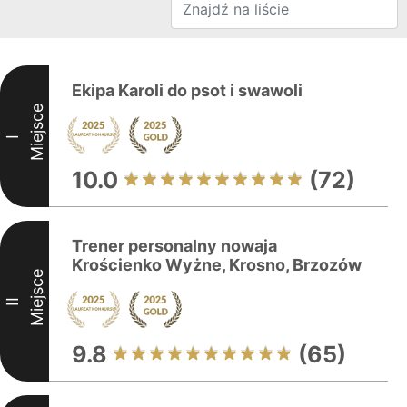
Ekipa Karoli do psot i swawoli
Miejsce
I
10.0
(72)
Trener personalny nowaja
Krościenko Wyżne, Krosno, Brzozów
Miejsce
II
9.8
(65)