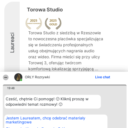
Torowa Studio
Torowa Studio z siedzibą w Rzeszowie
Laureaci
to nowoczesna placówka specjalizująca
się w świadczeniu profesjonalnych
usług obejmujących nagrania audio
oraz wideo. Firma mieści się przy ulicy
Torowej 3, oferując twórcom
komfortową lokalizację sprzyjającą ...
ORŁY Rozrywki
Live chat
9.6
19:48
Cześć, chętnie Ci pomogę! 🙂 Kliknij proszę w
Organizator plebiscytu
Plebiscyt
Kontakt
Bright Side Solutions sp. z o.
odpowiedni temat rozmowy! 🙂
Laureaci
Kontakt
o. sp. k.
Lista
ul. Ruska 22
wszystkich
Wrocław 50-079
Laureatów
Jestem Laureatem, chcę odebrać materiały
KRS 0000749100 | Regon
Zasady
marketingowe
381313360 | NIP 8943132676
Regulamin