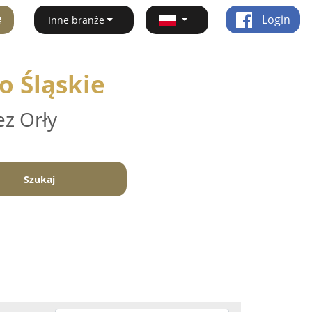
ę
Login
Inne branże
o Śląskie
ez Orły
Szukaj