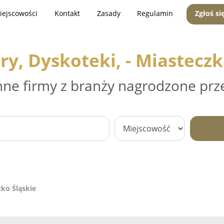
iejscowości
Kontakt
Zasady
Regulamin
Zgłoś si
ry, Dyskoteki, - Miasteczk
nne firmy z branży nagrodzone prz
zko Śląskie