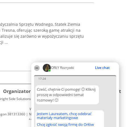
życzalnia Sprzętu Wodnego, Statek Ziemia
 Tresna, oferując szeroką gamę atrakcji na
jalizuje się zarówno w wypożyczaniu sprzętu
i ...
ORŁY Rozrywki
Live chat
17:24
Cześć, chętnie Ci pomogę! 🙂 Kliknij
Organizator plebiscytu
Plebiscyt
Kontakt
proszę w odpowiedni temat
right Side Solutions sp. z o. o. sp. k.
Laureaci
rozmowy! 🙂
Kontakt
ul. Ruska 22
Lista
Wrocław 50-079
wszystkich
Jestem Laureatem, chcę odebrać
egon 381313360 | NIP 8943132676
Laureatów
materiały marketingowe
+48 508 492 400
Zasady
Chcę zgłosić swoją firmę do Orłów
Regulamin