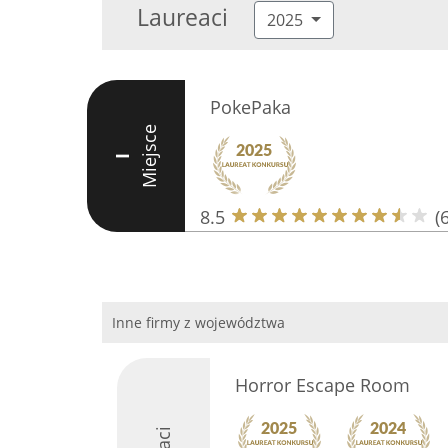
Laureaci
2025
PokePaka
Miejsce
I
8.5
(6
Inne firmy z województwa
Horror Escape Room