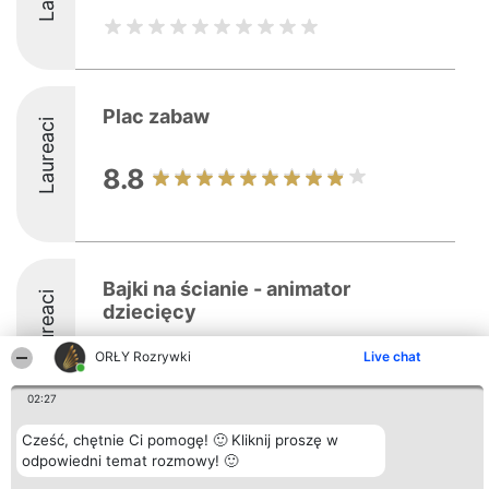
Plac zabaw
Laureaci
8.8
Bajki na ścianie - animator
Laureaci
dziecięcy
ORŁY Rozrywki
Live chat
10
02:27
Cześć, chętnie Ci pomogę! 🙂 Kliknij proszę w
Organizator plebiscytu
Plebiscyt
Kontakt
odpowiedni temat rozmowy! 🙂
Bright Side Solutions sp. z o.
Laureaci
Kontakt