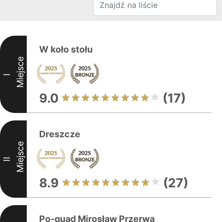
W koło stołu
Miejsce
I
9.0
(17)
Dreszcze
Miejsce
II
8.9
(27)
Po-quad Mirosław Przerwa