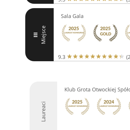
Sala Gala
Miejsce
III
9.3
(
Klub Grota Otwockiej Spół
Laureaci