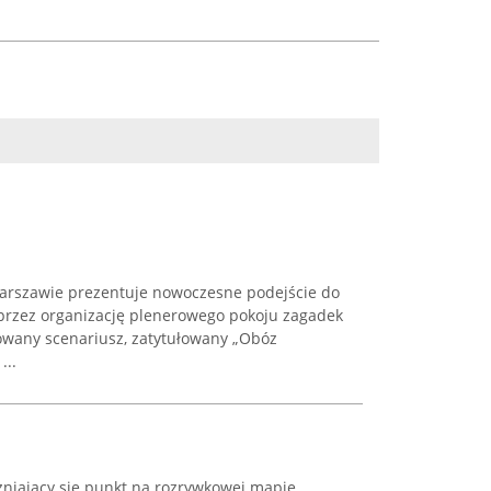
arszawie prezentuje nowoczesne podejście do
przez organizację plenerowego pokoju zagadek
owany scenariusz, zatytułowany „Obóz
...
żniający się punkt na rozrywkowej mapie