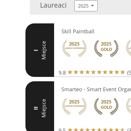
Laureaci
2025
Skill Paintball
Miejsce
I
9.8
(
Smarteo - Smart Event Orga
Miejsce
II
9.5
(