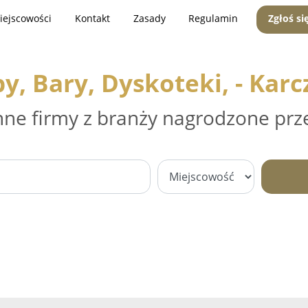
iejscowości
Kontakt
Zasady
Regulamin
Zgłoś si
y, Bary, Dyskoteki, - Kar
nne firmy z branży nagrodzone prz