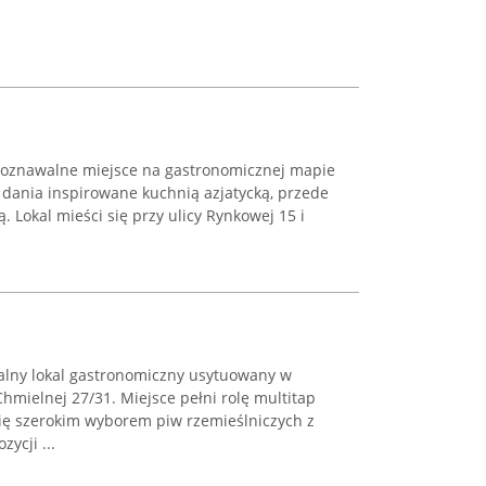
poznawalne miejsce na gastronomicznej mapie
 dania inspirowane kuchnią azjatycką, przede
 Lokal mieści się przy ulicy Rynkowej 15 i
alny lokal gastronomiczny usytuowany w
hmielnej 27/31. Miejsce pełni rolę multitap
 się szerokim wyborem piw rzemieślniczych z
ycji ...