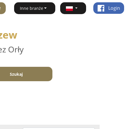
ę
Login
Inne branże
czew
ez Orły
Szukaj