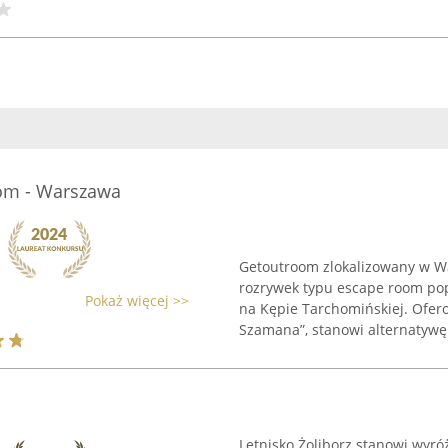
om - Warszawa
Getoutroom zlokalizowany w W
rozrywek typu escape room po
Pokaż więcej >>
na Kępie Tarchomińskiej. Ofer
Szamana”, stanowi alternatywę 
Letnisko Żoliborz stanowi wyró