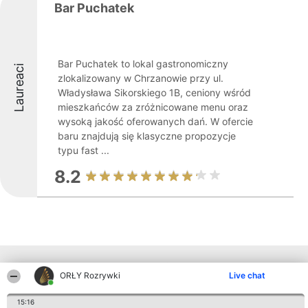
Bar Puchatek
Bar Puchatek to lokal gastronomiczny
Laureaci
zlokalizowany w Chrzanowie przy ul.
Władysława Sikorskiego 1B, ceniony wśród
mieszkańców za zróżnicowane menu oraz
wysoką jakość oferowanych dań. W ofercie
baru znajdują się klasyczne propozycje
typu fast ...
8.2
Inne firmy z województwa
ORŁY Rozrywki
Live chat
15:16