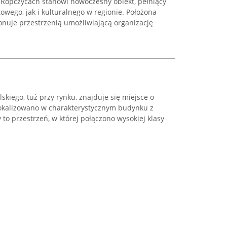
Ropczycach stanowi nowoczesny obiekt, pełniący
wego, jak i kulturalnego w regionie. Położona
ponuje przestrzenią umożliwiającą organizację
iego, tuż przy rynku, znajduje się miejsce o
zlokalizowano w charakterystycznym budynku z
 to przestrzeń, w której połączono wysokiej klasy