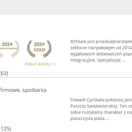
B3Team jest przedsiębiorstwe
sektorze rozrywkowym od 2014 
wyjątkowych doświadczeń poprz
integracyjne. Specjalizuje ...
Pokaż więcej >>
(63)
firmowe, spotkania
Folwark Cyziówka położony jes
Puszczy Sandomierskiej. Ten c
sobie rustykalny charakter z n
piaszczysta plaża ...
1125)