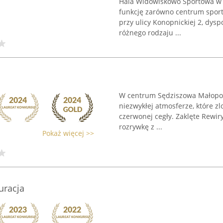
Hala Widowiskowo Sportowa w 
funkcję zarówno centrum sporto
przy ulicy Konopnickiej 2, dys
różnego rodzaju ...
W centrum Sędziszowa Małopolsk
niezwykłej atmosferze, które 
czerwonej cegły. Zaklęte Rewiry
rozrywkę z ...
Pokaż więcej >>
uracja