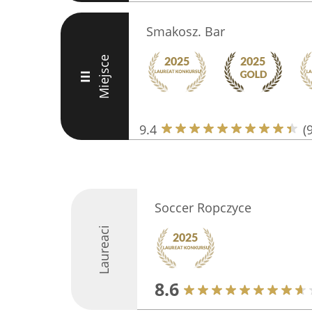
Smakosz. Bar
Miejsce
III
9.4
(
Soccer Ropczyce
Laureaci
8.6