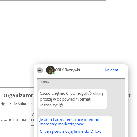
ORŁY Rozrywki
Live chat
08:47
Cześć, chętnie Ci pomogę! 🙂 Kliknij
Organizator plebiscytu
Plebiscyt
Kontakt
proszę w odpowiedni temat
right Side Solutions sp. z o. o. sp. k.
Laureaci
rozmowy! 🙂
Kontakt
ul. Ruska 22
Lista
Wrocław 50-079
wszystkich
Jestem Laureatem, chcę odebrać
egon 381313360 | NIP 8943132676
Laureatów
materiały marketingowe
+48 508 492 400
Zasady
Chcę zgłosić swoją firmę do Orłów
Regulamin
Polityka