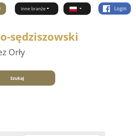
ę
Login
Inne branże
ko-sędziszowski
ez Orły
Szukaj