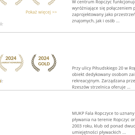
W centrum Ropczyc funkcjonuje
wyróżniające się połączeniem pa
Pokaż więcej >>
zaprojektowany jako przestrze
znajomych, jak i osób ...
Przy ulicy Piłsudskiego 20 w R
obiekt dedykowany osobom za
rekreacyjnym. Zarządzana prz
Rzeszów strzelnica oferuje ...
MUKP Fala Ropczyce to uznany 
pływania na terenie Ropczyc or
2003 roku, klub od ponad dwud
umiejętności pływackich ...