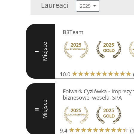
Laureaci
2025
B3Team
Miejsce
I
10.0
Folwark Cyziówka - Imprezy 
biznesowe, wesela, SPA
Miejsce
II
9.4
(