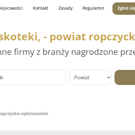
iejscowości
Kontakt
Zasady
Regulamin
Zgłoś si
skoteki, - powiat ropczyc
nne firmy z branży nagrodzone prz
 ropczycko-sędziszowski