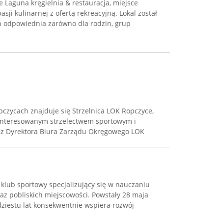
 Laguna kręgielnia & restauracja, miejsce
sji kulinarnej z ofertą rekreacyjną. Lokal został
ń odpowiednia zarówno dla rodzin, grup
opczycach znajduje się Strzelnica LOK Ropczyce,
interesowanym strzelectwem sportowym i
ez Dyrektora Biura Zarządu Okręgowego LOK
klub sportowy specjalizujący się w nauczaniu
az pobliskich miejscowości. Powstały 28 maja
ziestu lat konsekwentnie wspiera rozwój