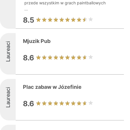
przede wszystkim w grach paintballowych
...
8.5
Mjuzik Pub
Laureaci
8.6
Plac zabaw w Józefinie
Laureaci
8.6