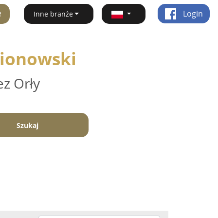
ę
Login
Inne branże
gionowski
ez Orły
Szukaj