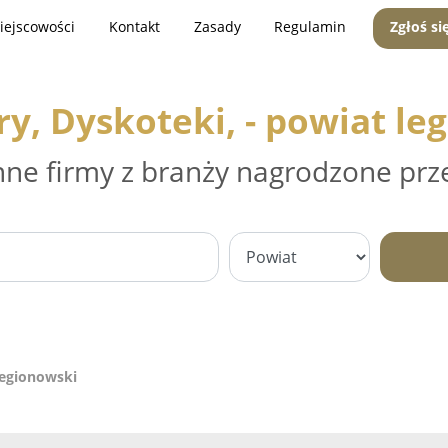
iejscowości
Kontakt
Zasady
Regulamin
Zgłoś si
ry, Dyskoteki, - powiat le
nne firmy z branży nagrodzone prz
legionowski