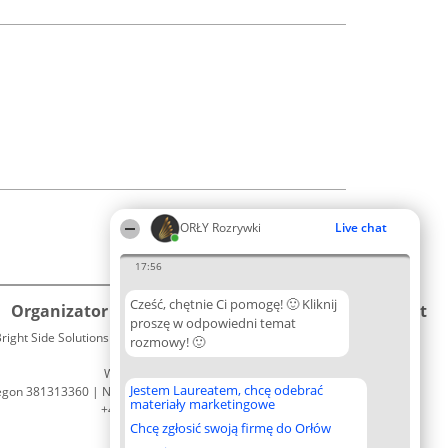
ORŁY Rozrywki
Live chat
17:56
Cześć, chętnie Ci pomogę! 🙂 Kliknij
Organizator plebiscytu
Plebiscyt
Kontakt
proszę w odpowiedni temat
right Side Solutions sp. z o. o. sp. k.
Laureaci
rozmowy! 🙂
Kontakt
ul. Ruska 22
Lista
Wrocław 50-079
wszystkich
Jestem Laureatem, chcę odebrać
egon 381313360 | NIP 8943132676
Laureatów
materiały marketingowe
+48 508 492 400
Zasady
Chcę zgłosić swoją firmę do Orłów
Regulamin
Polityka