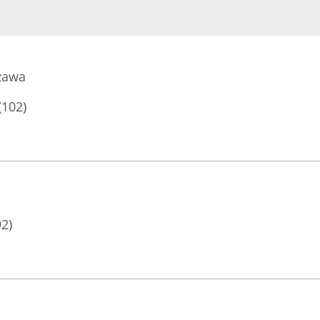
szawa
(102)
92)