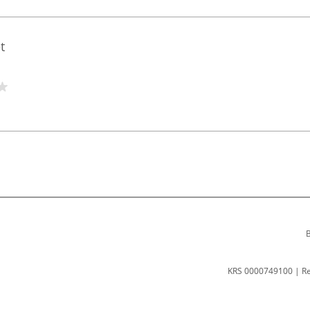
t
B
KRS 0000749100 | R