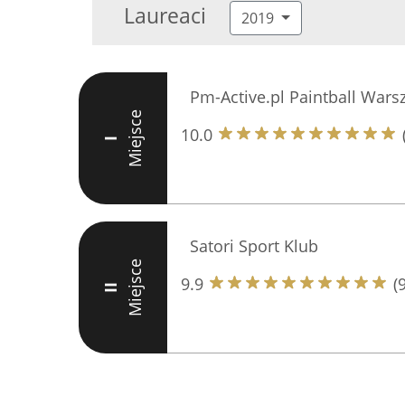
Laureaci
2019
Pm-Active.pl Paintball War
Miejsce
10.0
I
Satori Sport Klub
Miejsce
9.9
(
II