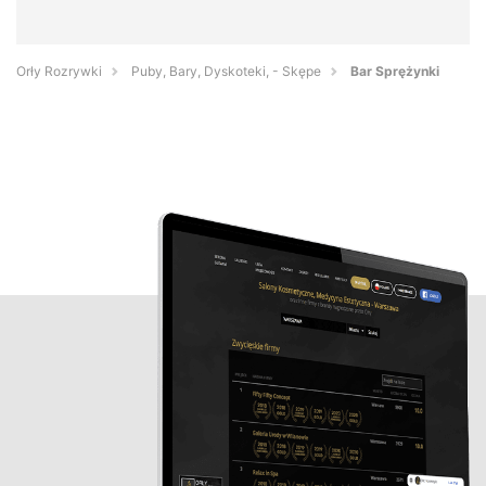
Orły Rozrywki
Puby, Bary, Dyskoteki, - Skępe
Bar Sprężynki