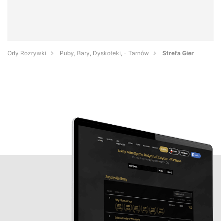
Orły Rozrywki
Puby, Bary, Dyskoteki, - Tarnów
Strefa Gier