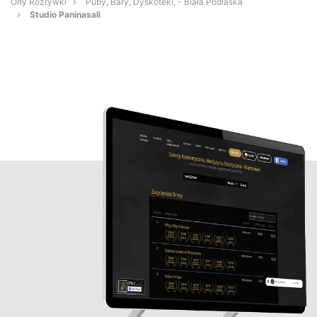
Orły Rozrywki
Puby, Bary, Dyskoteki, - Biała Podlaska
Studio Paninasali