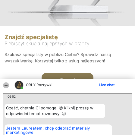
Znajdź specjalistę
Plebiscyt skupia najlepszych w branży
Szukasz specjalisty w pobliżu Ciebie? Sprawdź naszą
wyszukiwarkę. Korzystaj tylko z usług najlepszych!
Szukaj
ORŁY Rozrywki
Live chat
06:52
Cześć, chętnie Ci pomogę! 🙂 Kliknij proszę w
odpowiedni temat rozmowy! 🙂
Organizator plebiscytu
Plebiscyt
Kontakt
Jestem Laureatem, chcę odebrać materiały
Bright Side Solutions sp. z o.
Laureaci
Kontakt
marketingowe
o. sp. k.
Lista