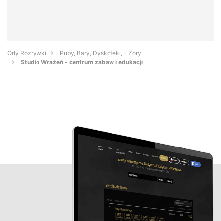
Orły Rozrywki
Puby, Bary, Dyskoteki, - Żory
Studio Wrażeń - centrum zabaw i edukacji