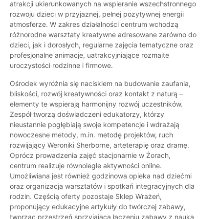
atrakcji ukierunkowanych na wspieranie wszechstronnego
rozwoju dzieci w przyjaznej, pełnej pozytywnej energii
atmosferze. W zakres działalności centrum wchodzą
różnorodne warsztaty kreatywne adresowane zarówno do
dzieci, jak i dorosłych, regularne zajęcia tematyczne oraz
profesjonalne animacje, uatrakcyjniające rozmaite
uroczystości rodzinne i firmowe.
Ośrodek wyróżnia się naciskiem na budowanie zaufania,
bliskości, rozwój kreatywności oraz kontakt z naturą –
elementy te wspierają harmonijny rozwój uczestników.
Zespół tworzą doświadczeni edukatorzy, którzy
nieustannie pogłębiają swoje kompetencje i wdrażają
nowoczesne metody, m.in. metodę projektów, ruch
rozwijający Weroniki Sherborne, arteterapię oraz dramę.
Oprócz prowadzenia zajęć stacjonarnie w Żorach,
centrum realizuje równolegle aktywności online.
Umożliwiana jest również godzinowa opieka nad dziećmi
oraz organizacja warsztatów i spotkań integracyjnych dla
rodzin. Częścią oferty pozostaje Sklep Wrażeń,
proponujący edukacyjne artykuły do twórczej zabawy,
tworząc przestrzeń sprzyjającą łączeniu zabawy z nauką