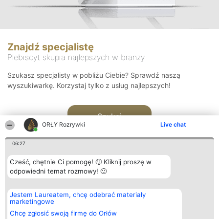
Znajdź specjalistę
Plebiscyt skupia najlepszych w branży
Szukasz specjalisty w pobliżu Ciebie? Sprawdź naszą
wyszukiwarkę. Korzystaj tylko z usług najlepszych!
Szukaj
ORŁY Rozrywki
Live chat
06:27
Cześć, chętnie Ci pomogę! 🙂 Kliknij proszę w
odpowiedni temat rozmowy! 🙂
Organizator plebiscytu
Plebiscyt
Kontakt
Jestem Laureatem, chcę odebrać materiały
Bright Side Solutions sp. z o.
Laureaci
Kontakt
marketingowe
o. sp. k.
Lista
ul. Ruska 22
wszystkich
Chcę zgłosić swoją firmę do Orłów
Wrocław 50-079
Laureatów