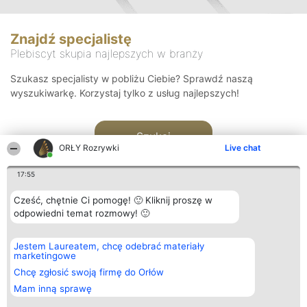
Znajdź specjalistę
Plebiscyt skupia najlepszych w branży
Szukasz specjalisty w pobliżu Ciebie? Sprawdź naszą
wyszukiwarkę. Korzystaj tylko z usług najlepszych!
Szukaj
ORŁY Rozrywki
Live chat
17:55
Cześć, chętnie Ci pomogę! 🙂 Kliknij proszę w
odpowiedni temat rozmowy! 🙂
Organizator plebiscytu
Plebiscyt
Kontakt
Jestem Laureatem, chcę odebrać materiały
Bright Side Solutions sp. z o.
Laureaci
Kontakt
marketingowe
o. sp. k.
Lista
ul. Ruska 22
wszystkich
Chcę zgłosić swoją firmę do Orłów
Wrocław 50-079
Laureatów
Mam inną sprawę
KRS 0000749100 | Regon
Zasady
381313360 | NIP 8943132676
Regulamin