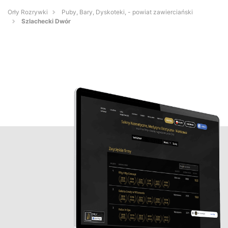
Orły Rozrywki
Puby, Bary, Dyskoteki, - powiat zawierciański
Szlachecki Dwór