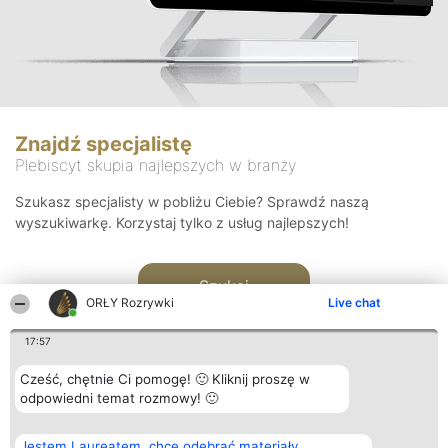
Znajdź specjalistę
Plebiscyt skupia najlepszych w branży
Szukasz specjalisty w pobliżu Ciebie? Sprawdź naszą
wyszukiwarkę. Korzystaj tylko z usług najlepszych!
Szukaj
ORŁY Rozrywki
Live chat
17:57
Cześć, chętnie Ci pomogę! 🙂 Kliknij proszę w
odpowiedni temat rozmowy! 🙂
Organizator plebiscytu
Plebiscyt
Kontakt
Jestem Laureatem, chcę odebrać materiały
Bright Side Solutions sp. z o.
Laureaci
Kontakt