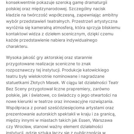
konsekwentnie pokazuje szeroką gamę dramaturgii
polskiej oraz międzynarodowej. Szczególny nacisk
kładzie na twórczość współczesną, zapewniając ambitny
wybór przedstawień teatralnych. Przestrzeń artystyczna
wyróżnia się kameralną atmosferą, która sprzyja bliskiemu
kontaktowi widza z dziełem scenicznym, dzięki czemu
każde przedstawienie nabiera indywidualnego
charakteru.
Wysoka jakość gry aktorskiej oraz starannie
przygotowane realizacje sceniczne to znak
rozpoznawczy tej instytucji. Produkcje katowickiego
teatru były wielokrotnie nominowane i nagradzane
statuetkami Złotych Masek. W ciągu lat działalności Teatr
Bez Sceny przygotował liczne prapremiery, zarówno
polskie, jak i światowe, co świadczy o jego otwartości na
nowe kierunki w teatrze oraz innowacyjne rozwiązania.
Współpraca z ponad sześćdziesięcioma artystami oraz
prezentowanie autorskich spektakli w kraju i za granicą,
między innymi w miastach takich jak Essen, Warszawa
czy Wrocław, stanowi ważny element działalności
instytucji, gdzie sztuka łączy się z publicznością w