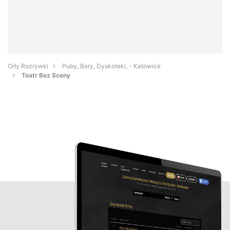
Orły Rozrywki
Puby, Bary, Dyskoteki, - Katowice
Teatr Bez Sceny