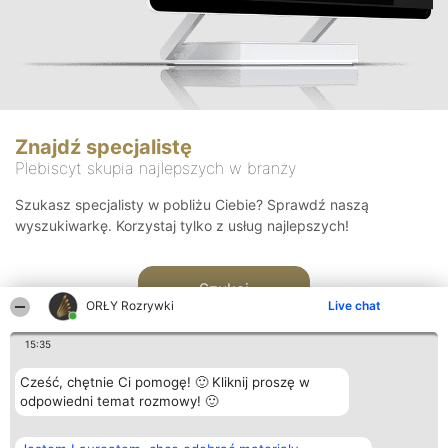
Znajdź specjalistę
Plebiscyt skupia najlepszych w branży
Szukasz specjalisty w pobliżu Ciebie? Sprawdź naszą
wyszukiwarkę. Korzystaj tylko z usług najlepszych!
Szukaj
ORŁY Rozrywki
Live chat
15:35
Cześć, chętnie Ci pomogę! 🙂 Kliknij proszę w
odpowiedni temat rozmowy! 🙂
Organizator plebiscytu
Plebiscyt
Kontakt