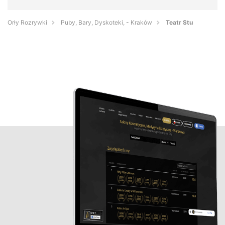
Orły Rozrywki
Puby, Bary, Dyskoteki, - Kraków
Teatr Stu