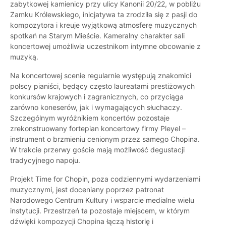
zabytkowej kamienicy przy ulicy Kanonii 20/22, w pobliżu
Zamku Królewskiego, inicjatywa ta zrodziła się z pasji do
kompozytora i kreuje wyjątkową atmosferę muzycznych
spotkań na Starym Mieście. Kameralny charakter sali
koncertowej umożliwia uczestnikom intymne obcowanie z
muzyką.
Na koncertowej scenie regularnie występują znakomici
polscy pianiści, będący często laureatami prestiżowych
konkursów krajowych i zagranicznych, co przyciąga
zarówno koneserów, jak i wymagających słuchaczy.
Szczególnym wyróżnikiem koncertów pozostaje
zrekonstruowany fortepian koncertowy firmy Pleyel –
instrument o brzmieniu cenionym przez samego Chopina.
W trakcie przerwy goście mają możliwość degustacji
tradycyjnego napoju.
Projekt Time for Chopin, poza codziennymi wydarzeniami
muzycznymi, jest doceniany poprzez patronat
Narodowego Centrum Kultury i wsparcie medialne wielu
instytucji. Przestrzeń ta pozostaje miejscem, w którym
dźwięki kompozycji Chopina łączą historię i