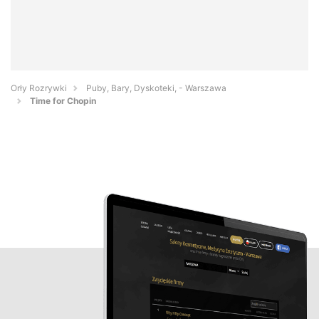
Orły Rozrywki
Puby, Bary, Dyskoteki, - Warszawa
Time for Chopin