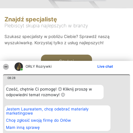
Znajdź specjalistę
Plebiscyt skupia najlepszych w branży
Szukasz specjalisty w pobliżu Ciebie? Sprawdź naszą
wyszukiwarkę. Korzystaj tylko z usług najlepszych!
Szukaj
ORŁY Rozrywki
Live chat
08:28
Cześć, chętnie Ci pomogę! 🙂 Kliknij proszę w
odpowiedni temat rozmowy! 🙂
Organizator plebiscytu
Plebiscyt
Kontakt
Jestem Laureatem, chcę odebrać materiały
Bright Side Solutions sp. z o.
Laureaci
Kontakt
marketingowe
o. sp. k.
Lista
ul. Ruska 22
wszystkich
Chcę zgłosić swoją firmę do Orłów
Wrocław 50-079
Laureatów
Mam inną sprawę
KRS 0000749100 | Regon
Zasady
381313360 | NIP 8943132676
Regulamin