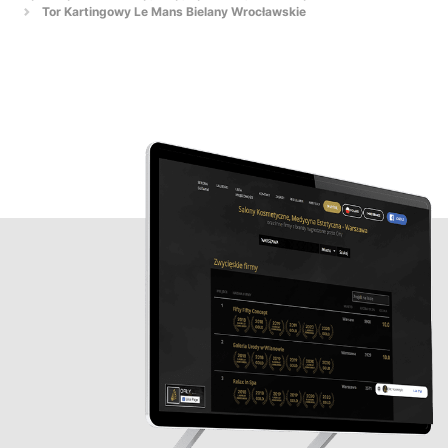
Tor Kartingowy Le Mans Bielany Wrocławskie