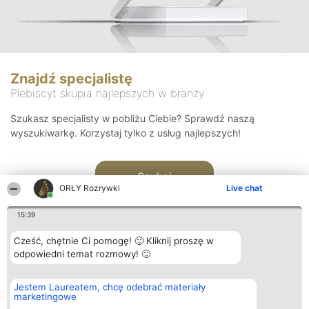
Znajdź specjalistę
Plebiscyt skupia najlepszych w branży
Szukasz specjalisty w pobliżu Ciebie? Sprawdź naszą
wyszukiwarkę. Korzystaj tylko z usług najlepszych!
Szukaj
ORŁY Rozrywki
Live chat
15:39
Cześć, chętnie Ci pomogę! 🙂 Kliknij proszę w
odpowiedni temat rozmowy! 🙂
Organizator plebiscytu
Plebiscyt
Kontakt
Jestem Laureatem, chcę odebrać materiały
Bright Side Solutions sp. z o.
Laureaci
Kontakt
marketingowe
o. sp. k.
Lista
ul. Ruska 22
wszystkich