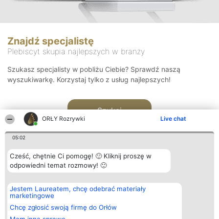
Znajdź specjalistę
Plebiscyt skupia najlepszych w branży
Szukasz specjalisty w pobliżu Ciebie? Sprawdź naszą
wyszukiwarkę. Korzystaj tylko z usług najlepszych!
Szukaj
ORŁY Rozrywki
Live chat
05:02
Cześć, chętnie Ci pomogę! 🙂 Kliknij proszę w
odpowiedni temat rozmowy! 🙂
Organizator plebiscytu
Plebiscyt
Kontakt
Jestem Laureatem, chcę odebrać materiały
Bright Side Solutions sp. z o.
Laureaci
Kontakt
marketingowe
o. sp. k.
Lista
ul. Ruska 22
wszystkich
Chcę zgłosić swoją firmę do Orłów
Wrocław 50-079
Laureatów
KRS 0000749100 | Regon
Zasady