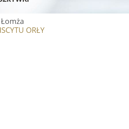
s Łomża
ISCYTU ORŁY