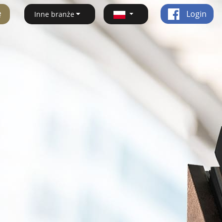
ę
Login
Inne branże