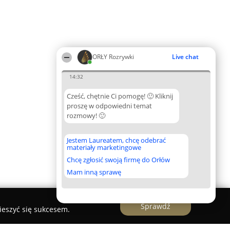
ORŁY Rozrywki
Live chat
14:32
Cześć, chętnie Ci pomogę! 🙂 Kliknij
proszę w odpowiedni temat
rozmowy! 🙂
Jestem Laureatem, chcę odebrać
materiały marketingowe
Chcę zgłosić swoją firmę do Orłów
Mam inną sprawę
Sprawdź
ieszyć się sukcesem.