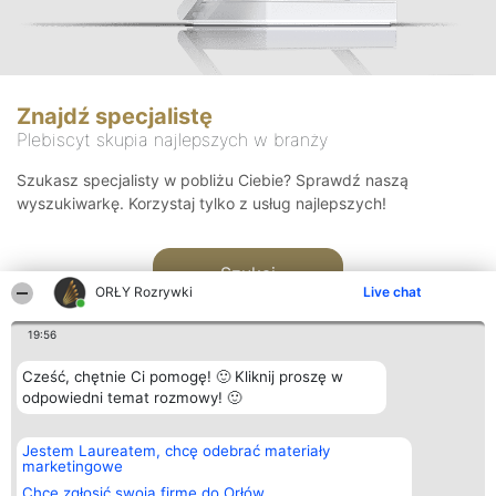
Znajdź specjalistę
Plebiscyt skupia najlepszych w branży
Szukasz specjalisty w pobliżu Ciebie? Sprawdź naszą
wyszukiwarkę. Korzystaj tylko z usług najlepszych!
Szukaj
ORŁY Rozrywki
Live chat
19:56
Cześć, chętnie Ci pomogę! 🙂 Kliknij proszę w
odpowiedni temat rozmowy! 🙂
Organizator plebiscytu
Plebiscyt
Kontakt
Jestem Laureatem, chcę odebrać materiały
Bright Side Solutions sp. z o.
Laureaci
Kontakt
marketingowe
o. sp. k.
Lista
ul. Ruska 22
wszystkich
Chcę zgłosić swoją firmę do Orłów