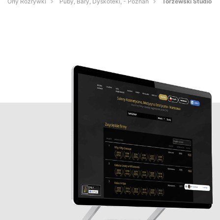
Orły Rozrywki
Puby, Bary, Dyskoteki, - Poznań
Torzewski Studio