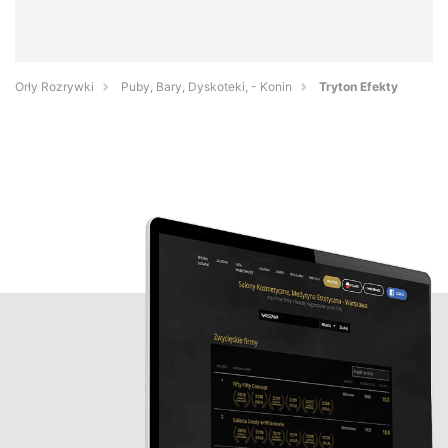
Orły Rozrywki
Puby, Bary, Dyskoteki, - Konin
Tryton Efekty