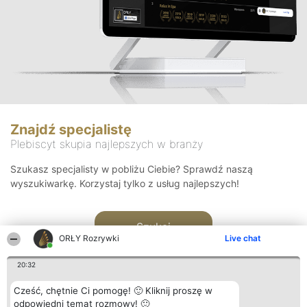
Znajdź specjalistę
Plebiscyt skupia najlepszych w branży
Szukasz specjalisty w pobliżu Ciebie? Sprawdź naszą
wyszukiwarkę. Korzystaj tylko z usług najlepszych!
Szukaj
ORŁY Rozrywki
Live chat
20:32
Cześć, chętnie Ci pomogę! 🙂 Kliknij proszę w
odpowiedni temat rozmowy! 🙂