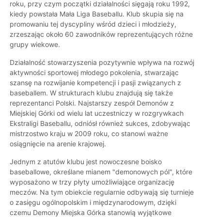
roku, przy czym początki działalności sięgają roku 1992,
kiedy powstała Mała Liga Baseballu. Klub skupia się na
promowaniu tej dyscypliny wśród dzieci i młodzieży,
zrzeszając około 60 zawodników reprezentujących różne
grupy wiekowe.
Działalność stowarzyszenia pozytywnie wpływa na rozwój
aktywności sportowej młodego pokolenia, stwarzając
szansę na rozwijanie kompetencji i pasji związanych z
baseballem. W strukturach klubu znajdują się także
reprezentanci Polski. Najstarszy zespół Demonów z
Miejskiej Górki od wielu lat uczestniczy w rozgrywkach
Ekstraligi Baseballu, odniósł również sukces, zdobywając
mistrzostwo kraju w 2009 roku, co stanowi ważne
osiągnięcie na arenie krajowej.
Jednym z atutów klubu jest nowoczesne boisko
baseballowe, określane mianem "demonowych pól", które
wyposażono w trzy płyty umożliwiające organizację
meczów. Na tym obiekcie regularnie odbywają się turnieje
o zasięgu ogólnopolskim i międzynarodowym, dzięki
czemu Demony Miejska Górka stanowią wyjątkowe