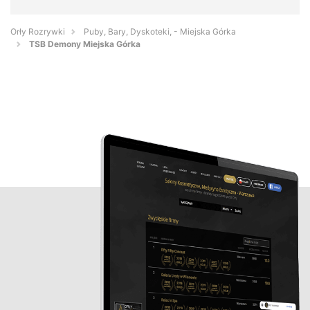
Orły Rozrywki
Puby, Bary, Dyskoteki, - Miejska Górka
TSB Demony Miejska Górka