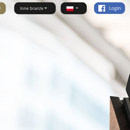
ę
Login
Inne branże