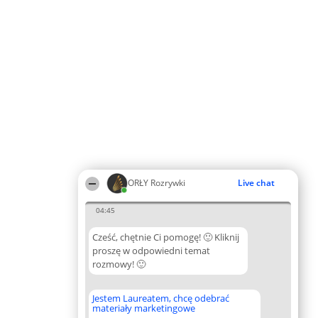
ORŁY Rozrywki
Live chat
04:45
Cześć, chętnie Ci pomogę! 🙂 Kliknij
proszę w odpowiedni temat
rozmowy! 🙂
Jestem Laureatem, chcę odebrać
materiały marketingowe