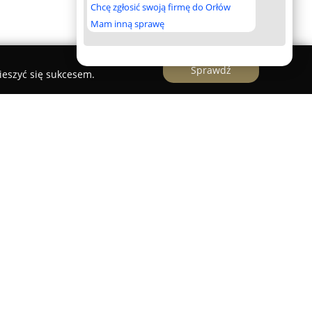
Chcę zgłosić swoją firmę do Orłów
Mam inną sprawę
Sprawdź
ieszyć się sukcesem.
ntrum rozrywki zlokalizowane w Ożarowie
wy, które pozwala na spełnienie marzeń o
iwość doświadczenia lotu w tunelu
ektem współpracy naukowców z Instytutu
ińskiej oraz ekspertów z Indoor Skydiving Germany.
korzystywane w tunelu sprawiają, że uznawany
zych i najbardziej zaawansowanych na świecie.