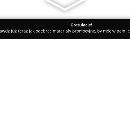
Gratulacje!
awdź już teraz jak odebrać materiały promocyjne, by móc w pełni c
azowiecki
Flyspot Indoor Skydiving
O firmie:
Flyspot
stanowi nowoczesne ce
Mazowieckim, w pobliżu Warsza
lataniu. Obiekt zapewnia możl
aerodynamicznym, będącym ef
Astronautyki Politechniki Berl
Rozwiązania technologiczne wy
jest on za jeden z najsilniejs