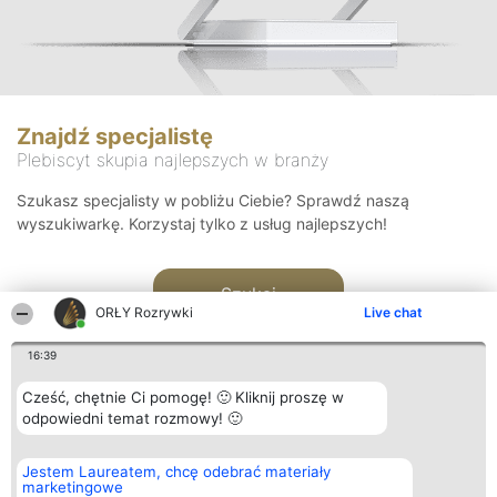
Znajdź specjalistę
Plebiscyt skupia najlepszych w branży
Szukasz specjalisty w pobliżu Ciebie? Sprawdź naszą
wyszukiwarkę. Korzystaj tylko z usług najlepszych!
Szukaj
ORŁY Rozrywki
Live chat
16:39
Cześć, chętnie Ci pomogę! 🙂 Kliknij proszę w
odpowiedni temat rozmowy! 🙂
Organizator plebiscytu
Plebiscyt
Kontakt
Jestem Laureatem, chcę odebrać materiały
Bright Side Solutions sp. z o.
Laureaci
Kontakt
marketingowe
o. sp. k.
Lista