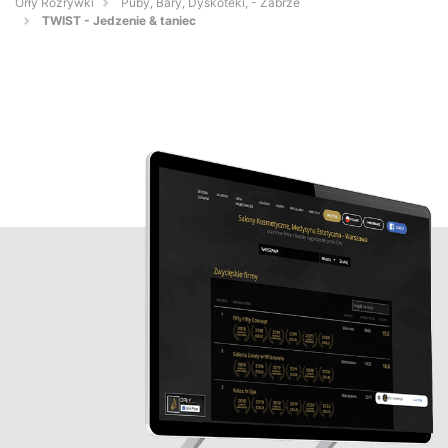
Orły Rozrywki
Puby, Bary, Dyskoteki, - Zabrze
TWIST - Jedzenie & taniec