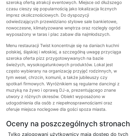
szeroką ofertą atrakcji eventowych. Miejsce od dłuższego
czasu cieszy się popularnością jako lokalizacja licznych
imprez okolicznościowych. Do dyspozycji
odwiedzających przewidziano stylowe sale bankietowe,
nowoczesne, klimatyzowane wnętrza oraz rozległy ogród
wyposażony w taras i plac zabaw dla najmłodszych.
Menu restauracji Twist koncentruje się na daniach kuchni
polskiej, śląskiej i włoskiej, a szczególną uwagę przyciąga
szeroka oferta pizz przygotowywanych na bazie
świeżych, wysokogatunkowych produktów. Lokal jest
często wybierany na organizację przyjęć rodzinnych, w
tym wesel, chrzcin, komunii, a także jubileuszy czy
spotkań firmowych. Wyróżnikiem są regularne dancingi z
muzyką na żywo i oprawą DJ-a, prezentującego znane
utwory z różnych okresów. Obiekt wyposażono w
udogodnienia dla osób z niepełnosprawnościami oraz
oferuje miejsca noclegowe dla gości spoza miasta.
Oceny na poszczególnych stronach
Tylko zalogowani użytkownicy maja dostęp do tych