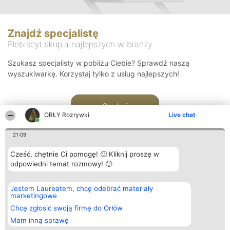
Znajdź specjalistę
Plebiscyt skupia najlepszych w branży
Szukasz specjalisty w pobliżu Ciebie? Sprawdź naszą
wyszukiwarkę. Korzystaj tylko z usług najlepszych!
Szukaj
ORŁY Rozrywki
Live chat
21:09
Cześć, chętnie Ci pomogę! 🙂 Kliknij proszę w
odpowiedni temat rozmowy! 🙂
Organizator plebiscytu
Plebiscyt
Kontakt
Jestem Laureatem, chcę odebrać materiały
Bright Side Solutions sp. z o.
Laureaci
Kontakt
marketingowe
o. sp. k.
Lista
ul. Ruska 22
wszystkich
Chcę zgłosić swoją firmę do Orłów
Wrocław 50-079
Laureatów
Mam inną sprawę
KRS 0000749100 | Regon
Zasady
381313360 | NIP 8943132676
Regulamin