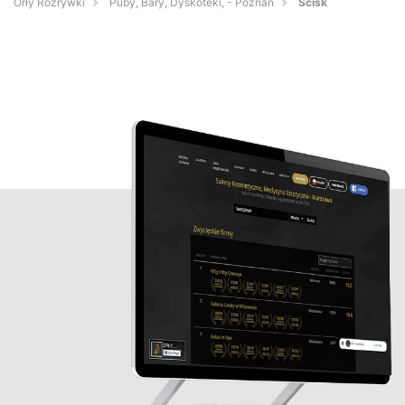
Orły Rozrywki
Puby, Bary, Dyskoteki, - Poznań
Ścisk