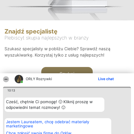
Znajdź specjalistę
Plebiscyt skupia najlepszych w branży
Szukasz specjalisty w pobliżu Ciebie? Sprawdź naszą
wyszukiwarkę. Korzystaj tylko z usług najlepszych!
Szukaj
ORŁY Rozrywki
Live chat
10:13
Cześć, chętnie Ci pomogę! 🙂 Kliknij proszę w
odpowiedni temat rozmowy! 🙂
Organizator plebiscytu
Plebiscyt
Kontakt
Jestem Laureatem, chcę odebrać materiały
Bright Side Solutions sp. z o.
Laureaci
Kontakt
marketingowe
o. sp. k.
Lista
ul. Ruska 22
wszystkich
Chcę zgłosić swoją firmę do Orłów