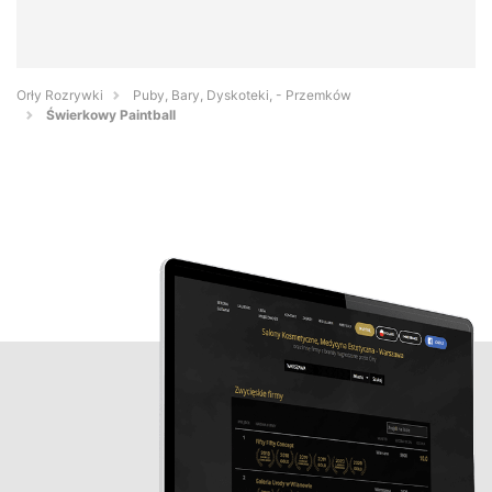
Orły Rozrywki
Puby, Bary, Dyskoteki, - Przemków
Świerkowy Paintball