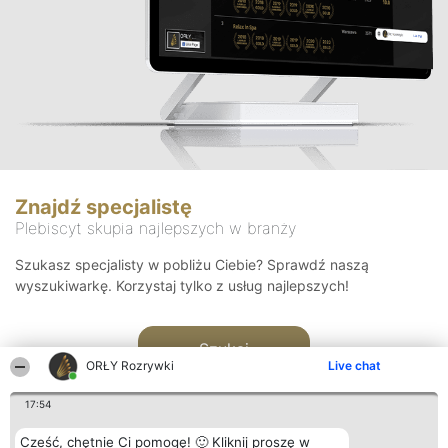
Znajdź specjalistę
Plebiscyt skupia najlepszych w branży
Szukasz specjalisty w pobliżu Ciebie? Sprawdź naszą
wyszukiwarkę. Korzystaj tylko z usług najlepszych!
Szukaj
ORŁY Rozrywki
Live chat
17:54
Cześć, chętnie Ci pomogę! 🙂 Kliknij proszę w