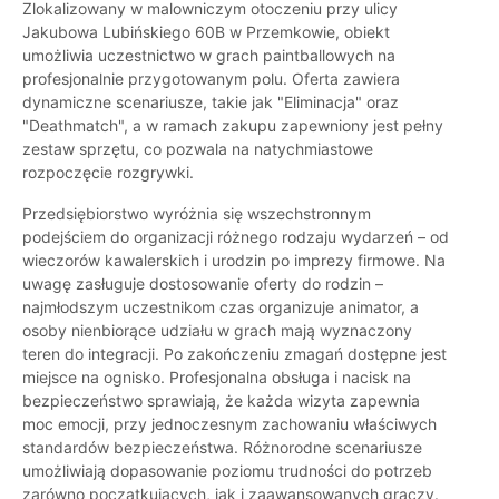
Zlokalizowany w malowniczym otoczeniu przy ulicy
Jakubowa Lubińskiego 60B w Przemkowie, obiekt
umożliwia uczestnictwo w grach paintballowych na
profesjonalnie przygotowanym polu. Oferta zawiera
dynamiczne scenariusze, takie jak "Eliminacja" oraz
"Deathmatch", a w ramach zakupu zapewniony jest pełny
zestaw sprzętu, co pozwala na natychmiastowe
rozpoczęcie rozgrywki.
Przedsiębiorstwo wyróżnia się wszechstronnym
podejściem do organizacji różnego rodzaju wydarzeń – od
wieczorów kawalerskich i urodzin po imprezy firmowe. Na
uwagę zasługuje dostosowanie oferty do rodzin –
najmłodszym uczestnikom czas organizuje animator, a
osoby nienbiorące udziału w grach mają wyznaczony
teren do integracji. Po zakończeniu zmagań dostępne jest
miejsce na ognisko. Profesjonalna obsługa i nacisk na
bezpieczeństwo sprawiają, że każda wizyta zapewnia
moc emocji, przy jednoczesnym zachowaniu właściwych
standardów bezpieczeństwa. Różnorodne scenariusze
umożliwiają dopasowanie poziomu trudności do potrzeb
zarówno początkujących, jak i zaawansowanych graczy.