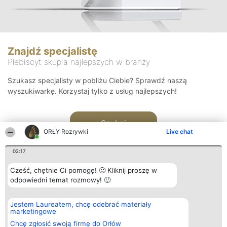
Znajdź specjalistę
Plebiscyt skupia najlepszych w branży
Szukasz specjalisty w pobliżu Ciebie? Sprawdź naszą
wyszukiwarkę. Korzystaj tylko z usług najlepszych!
Szukaj
ORŁY Rozrywki
Live chat
02:17
Cześć, chętnie Ci pomogę! 🙂 Kliknij proszę w
odpowiedni temat rozmowy! 🙂
Organizator plebiscytu
Plebiscyt
Kontakt
Jestem Laureatem, chcę odebrać materiały
Bright Side Solutions sp. z o.
Laureaci
Kontakt
marketingowe
o. sp. k.
Lista
ul. Ruska 22
wszystkich
Chcę zgłosić swoją firmę do Orłów