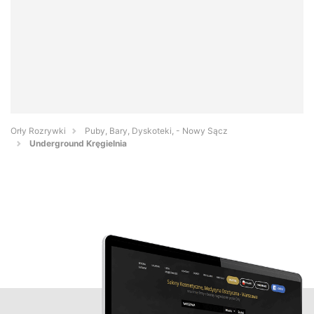
Orły Rozrywki
Puby, Bary, Dyskoteki, - Nowy Sącz
Underground Kręgielnia