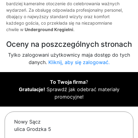
bardziej kameralne otoczenie do celebrowania ważnych
wydarzeń. Za obsługę odpowiada profesjonalny personel,
dbający o najwyższy standard wizyty oraz komfort
każdego gościa, co przekłada się na niezapomniane
chwile w
Underground Kręgielni
.
Oceny na poszczególnych stronach
Tylko zalogowani użytkownicy maja dostęp do tych
danych.
Kliknij, aby się zalogować.
To Twoja firma
?
Gratulacje!
Sprawdź jak odebrać materiały
promocyjne!
Nowy Sącz
ulica Grodzka 5