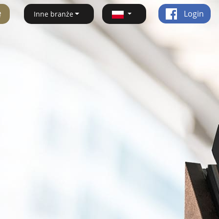
ę
Login
Inne branże