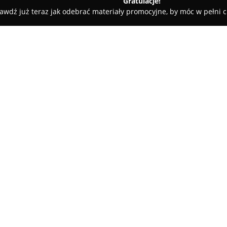
Gratulacje!
awdź już teraz jak odebrać materiały promocyjne, by móc w pełni c
Górnicza
Klub Osiedlowy Unikat
O firmie:
Klub Osiedlowy Unikat
jest a
zlokalizowanym w Dąbrowie Górn
Ośrodek charakteryzuje się sz
grup wiekowych, obejmując ofer
Przestrzeń ta umożliwia rozwi
umiejętności w sprzyjających 
W ramach działalności klubu u
kreatywnych, takich jak kursy 
oraz doskonalić zdolności plas
to także miejsce integrujące 