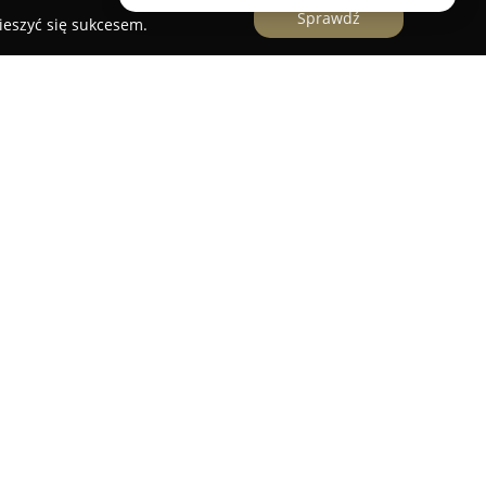
Sprawdź
ieszyć się sukcesem.
ktywnym centrum kulturalno-edukacyjnym
iczej i stanowi część Pałacu Kultury Zagłębia.
eroką gamą zajęć przeznaczonych dla różnych
tę dla dzieci, młodzieży oraz seniorów.
janie zainteresowań i zdobywanie nowych
warunkach.
czestnicy mają okazję uczestniczyć w warsztatach
rękodzieła – decoupage, makrama czy filcowanie –
tyczne podczas zajęć artystycznych.
Klub Unikat
pasjonatów gier umysłowych, między innymi