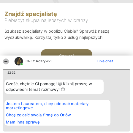
Znajdź specjalistę
Plebiscyt skupia najlepszych w branży
Szukasz specjalisty w pobliżu Ciebie? Sprawdź naszą
wyszukiwarkę. Korzystaj tylko z usług najlepszych!
Szukaj
ORŁY Rozrywki
Live chat
22:32
Cześć, chętnie Ci pomogę! 🙂 Kliknij proszę w
odpowiedni temat rozmowy! 🙂
Organizator plebiscytu
Plebiscyt
Kontakt
Jestem Laureatem, chcę odebrać materiały
Bright Side Solutions sp. z o.
Laureaci
Kontakt
marketingowe
o. sp. k.
Lista
ul. Ruska 22
wszystkich
Chcę zgłosić swoją firmę do Orłów
Wrocław 50-079
Laureatów
Mam inną sprawę
KRS 0000749100 | Regon
Zasady
381313360 | NIP 8943132676
Regulamin
+48 508 492 400
Polityka