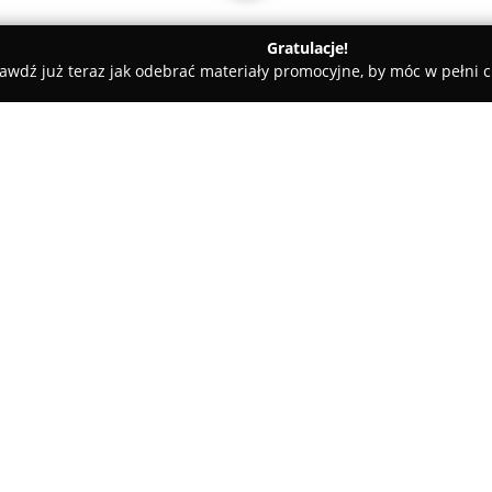
Gratulacje!
awdź już teraz jak odebrać materiały promocyjne, by móc w pełni c
United Axe Throwers
O firmie:
United Axe Throwers
to klub s
na warszawskim Mokotowie przy
alternatywę dla typowych form r
gościom unikalne doświadczeni
m² została zaprojektowana w ta
odpowiednie warunki zarówno
entuzjastom tej aktywności.
Na terenie klubu dostępnych j