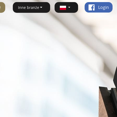
ę
Login
Inne branże