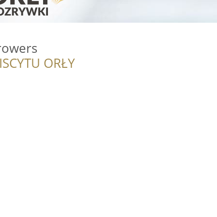
rowers
ISCYTU ORŁY