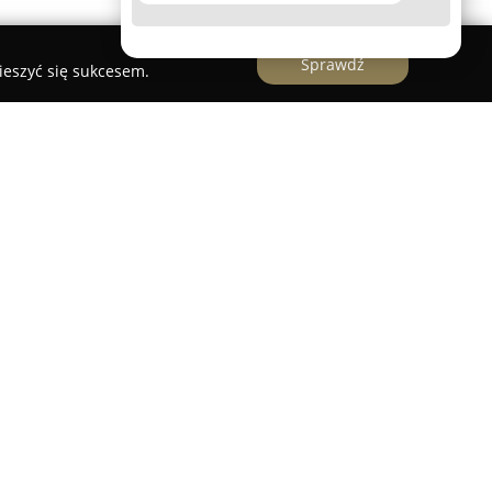
Sprawdź
ieszyć się sukcesem.
pecjalizujący się w rzucaniu siekierami, położony
 ulicy Postępu 3B. Miejsce to stanowi ciekawą
ozrywki, takich jak klasyczne strzelnice, oferując
e. Przestrzeń o powierzchni przekraczającej 300
ki sposób, by zapewnić wyjątkowy klimat i
 osobom początkującym, jak i zaawansowanym
est siedem profesjonalnie przygotowanych