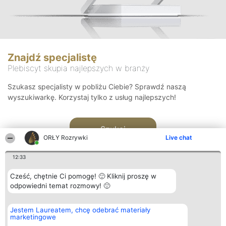
Znajdź specjalistę
Plebiscyt skupia najlepszych w branży
Szukasz specjalisty w pobliżu Ciebie? Sprawdź naszą
wyszukiwarkę. Korzystaj tylko z usług najlepszych!
Szukaj
ORŁY Rozrywki
Live chat
12:33
Cześć, chętnie Ci pomogę! 🙂 Kliknij proszę w
odpowiedni temat rozmowy! 🙂
Organizator plebiscytu
Plebiscyt
Kontakt
Jestem Laureatem, chcę odebrać materiały
Bright Side Solutions sp. z o.
Laureaci
Kontakt
marketingowe
o. sp. k.
Lista
ul. Ruska 22
wszystkich