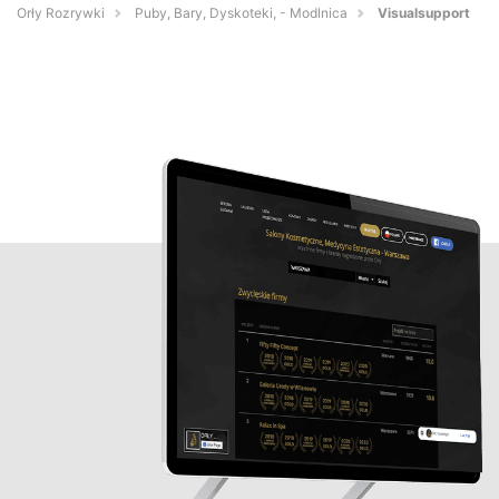
Orły Rozrywki
Puby, Bary, Dyskoteki, - Modlnica
Visualsupport