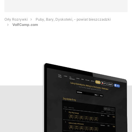
Orły Rozrywki
Puby, Bary, Dyskoteki, - powiat bieszczadzki
VolfCamp.com