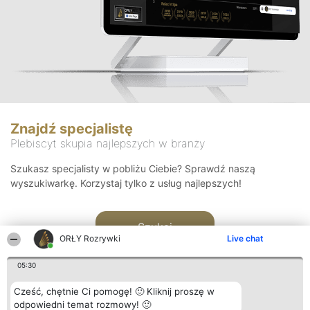
Znajdź specjalistę
Plebiscyt skupia najlepszych w branży
Szukasz specjalisty w pobliżu Ciebie? Sprawdź naszą
wyszukiwarkę. Korzystaj tylko z usług najlepszych!
Szukaj
ORŁY Rozrywki
Live chat
05:30
Cześć, chętnie Ci pomogę! 🙂 Kliknij proszę w
odpowiedni temat rozmowy! 🙂