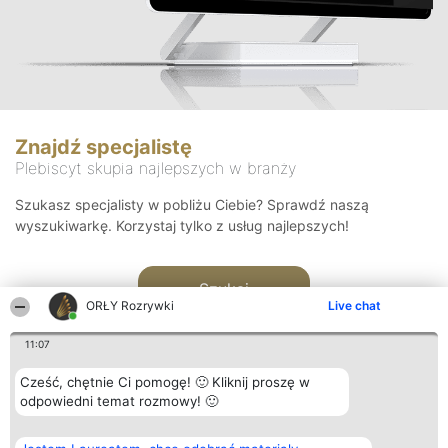
Znajdź specjalistę
Plebiscyt skupia najlepszych w branży
Szukasz specjalisty w pobliżu Ciebie? Sprawdź naszą
wyszukiwarkę. Korzystaj tylko z usług najlepszych!
Szukaj
ORŁY Rozrywki
Live chat
11:07
Cześć, chętnie Ci pomogę! 🙂 Kliknij proszę w
odpowiedni temat rozmowy! 🙂
Organizator plebiscytu
Plebiscyt
Kontakt