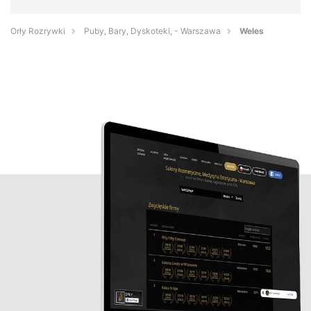
Orły Rozrywki
Puby, Bary, Dyskoteki, - Warszawa
Weles