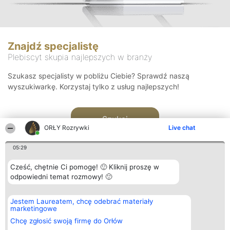
Znajdź specjalistę
Plebiscyt skupia najlepszych w branży
Szukasz specjalisty w pobliżu Ciebie? Sprawdź naszą
wyszukiwarkę. Korzystaj tylko z usług najlepszych!
Szukaj
ORŁY Rozrywki
Live chat
05:29
Cześć, chętnie Ci pomogę! 🙂 Kliknij proszę w
odpowiedni temat rozmowy! 🙂
Organizator plebiscytu
Plebiscyt
Kontakt
Jestem Laureatem, chcę odebrać materiały
Bright Side Solutions sp. z o.
Laureaci
Kontakt
marketingowe
o. sp. k.
Lista
ul. Ruska 22
wszystkich
Chcę zgłosić swoją firmę do Orłów
Wrocław 50-079
Laureatów