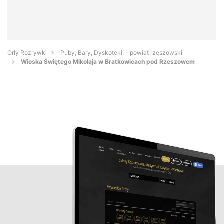
Orły Rozrywki
Puby, Bary, Dyskoteki, - powiat rzeszowski
Wioska Świętego Mikołaja w Bratkowicach pod Rzeszowem