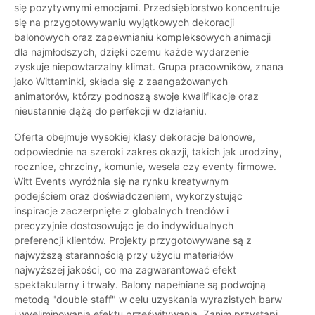
się pozytywnymi emocjami. Przedsiębiorstwo koncentruje
się na przygotowywaniu wyjątkowych dekoracji
balonowych oraz zapewnianiu kompleksowych animacji
dla najmłodszych, dzięki czemu każde wydarzenie
zyskuje niepowtarzalny klimat. Grupa pracowników, znana
jako Wittaminki, składa się z zaangażowanych
animatorów, którzy podnoszą swoje kwalifikacje oraz
nieustannie dążą do perfekcji w działaniu.
Oferta obejmuje wysokiej klasy dekoracje balonowe,
odpowiednie na szeroki zakres okazji, takich jak urodziny,
rocznice, chrzciny, komunie, wesela czy eventy firmowe.
Witt Events wyróżnia się na rynku kreatywnym
podejściem oraz doświadczeniem, wykorzystując
inspiracje zaczerpnięte z globalnych trendów i
precyzyjnie dostosowując je do indywidualnych
preferencji klientów. Projekty przygotowywane są z
najwyższą starannością przy użyciu materiałów
najwyższej jakości, co ma zagwarantować efekt
spektakularny i trwały. Balony napełniane są podwójną
metodą "double staff" w celu uzyskania wyrazistych barw
i wyeliminowania efektu prześwitywania. Zanim przystąpi