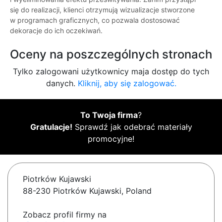
się do realizacji, klienci otrzymują wizualizacje stworzone
w programach graficznych, co pozwala dostosować
dekoracje do ich oczekiwań.
Oceny na poszczególnych stronach
Tylko zalogowani użytkownicy maja dostęp do tych
danych.
Kliknij, aby się zalogować.
To Twoja firma
?
Gratulacje!
Sprawdź jak odebrać materiały
promocyjne!
Piotrków Kujawski
88-230 Piotrków Kujawski, Poland
Zobacz profil firmy na