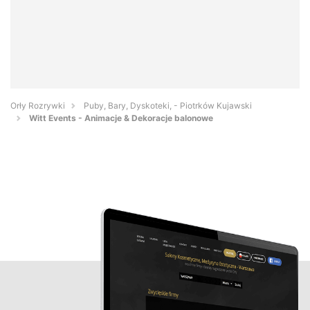
Orły Rozrywki
Puby, Bary, Dyskoteki, - Piotrków Kujawski
Witt Events - Animacje & Dekoracje balonowe