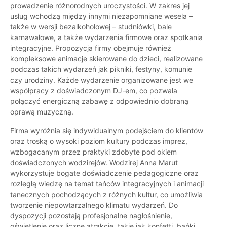
prowadzenie różnorodnych uroczystości. W zakres jej
usług wchodzą między innymi niezapomniane wesela –
także w wersji bezalkoholowej – studniówki, bale
karnawałowe, a także wydarzenia firmowe oraz spotkania
integracyjne. Propozycja firmy obejmuje również
kompleksowe animacje skierowane do dzieci, realizowane
podczas takich wydarzeń jak pikniki, festyny, komunie
czy urodziny. Każde wydarzenie organizowane jest we
współpracy z doświadczonym DJ-em, co pozwala
połączyć energiczną zabawę z odpowiednio dobraną
oprawą muzyczną.
Firma wyróżnia się indywidualnym podejściem do klientów
oraz troską o wysoki poziom kultury podczas imprez,
wzbogacanym przez praktyki zdobyte pod okiem
doświadczonych wodzirejów. Wodzirej Anna Marut
wykorzystuje bogate doświadczenie pedagogiczne oraz
rozległą wiedzę na temat tańców integracyjnych i animacji
tanecznych pochodzących z różnych kultur, co umożliwia
tworzenie niepowtarzalnego klimatu wydarzeń. Do
dyspozycji pozostają profesjonalne nagłośnienie,
oświetlenie oraz liczne atrakcje, takie jak konfetti, bańki