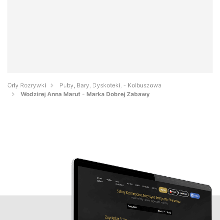
Orły Rozrywki
Puby, Bary, Dyskoteki, - Kolbuszowa
Wodzirej Anna Marut - Marka Dobrej Zabawy