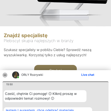
Znajdź specjalistę
Plebiscyt skupia najlepszych w branży
Szukasz specjalisty w pobliżu Ciebie? Sprawdź naszą
wyszukiwarkę. Korzystaj tylko z usług najlepszych!
Szukaj
ORŁY Rozrywki
Live chat
15:50
Cześć, chętnie Ci pomogę! 🙂 Kliknij proszę w
odpowiedni temat rozmowy! 🙂
Organizator plebiscytu
Plebiscyt
Kontakt
Jestem Laureatem, chcę odebrać materiały
Bright Side Solutions sp. z o.
Laureaci
Kontakt