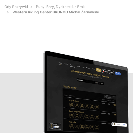
Orły Rozrywki
Puby, Bary, Dyskoteki, - Brok
Western Riding Center BRONCO Michał Żarnawski