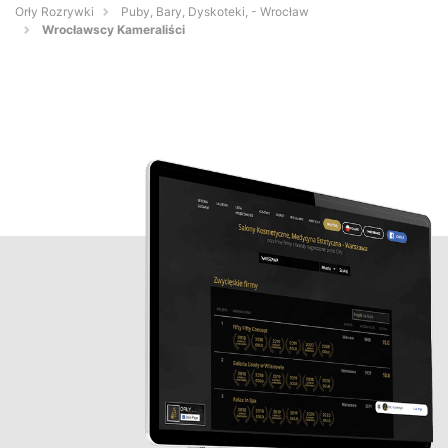
Orły Rozrywki
Puby, Bary, Dyskoteki, - Wrocław
Wrocławscy Kameraliści