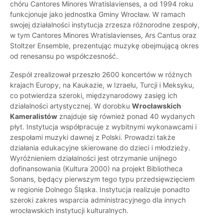
chóru Cantores Minores Wratislavienses, a od 1994 roku
funkcjonuje jako jednostka Gminy Wrocław. W ramach
swojej działalności instytucja zrzesza różnorodne zespoły,
w tym Cantores Minores Wratislavienses, Ars Cantus oraz
Stoltzer Ensemble, prezentując muzykę obejmującą okres
od renesansu po współczesność.
Zespół zrealizował przeszło 2600 koncertów w różnych
krajach Europy, na Kaukazie, w Izraelu, Turcji i Meksyku,
co potwierdza szeroki, międzynarodowy zasięg ich
działalności artystycznej. W dorobku
Wrocławskich
Kameralistów
znajduje się również ponad 40 wydanych
płyt. Instytucja współpracuje z wybitnymi wykonawcami i
zespołami muzyki dawnej z Polski. Prowadzi także
działania edukacyjne skierowane do dzieci i młodzieży.
Wyróżnieniem działalności jest otrzymanie unijnego
dofinansowania (Kultura 2000) na projekt Bibliotheca
Sonans, będący pierwszym tego typu przedsięwzięciem
w regionie Dolnego Śląska. Instytucja realizuje ponadto
szeroki zakres wsparcia administracyjnego dla innych
wrocławskich instytucji kulturalnych.