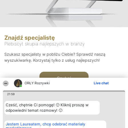
Znajdź specjalistę
Plebiscyt skupia najlepszych w branży
Szukasz specjalisty w pobliżu Ciebie? Sprawdź naszą
wyszukiwarkę. Korzystaj tylko z usług najlepszych!
Szukaj
ORŁY Rozrywki
Live chat
21:59
Cześć, chętnie Ci pomogę! 🙂 Kliknij proszę w
odpowiedni temat rozmowy! 🙂
Organizator plebiscytu
Plebiscyt
Kontakt
Jestem Laureatem, chcę odebrać materiały
Bright Side Solutions sp. z o.
Laureaci
Kontakt