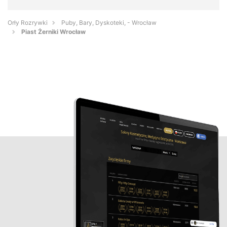
Orły Rozrywki
Puby, Bary, Dyskoteki, - Wrocław
Piast Żerniki Wrocław