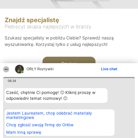
Znajdź specjalistę
Plebiscyt skupia najlepszych w branży
Szukasz specjalisty w pobliżu Ciebie? Sprawdź naszą
wyszukiwarkę. Korzystaj tylko z usług najlepszych!
Szukaj
ORŁY Rozrywki
Live chat
06:34
Cześć, chętnie Ci pomogę! 🙂 Kliknij proszę w
odpowiedni temat rozmowy! 🙂
Organizator plebiscytu
Plebiscyt
Kontakt
Jestem Laureatem, chcę odebrać materiały
Bright Side Solutions sp. z o.
Laureaci
Kontakt
marketingowe
o. sp. k.
Lista
ul. Ruska 22
wszystkich
Chcę zgłosić swoją firmę do Orłów
Wrocław 50-079
Laureatów
Mam inną sprawę
KRS 0000749100 | Regon
Zasady
381313360 | NIP 8943132676
Regulamin