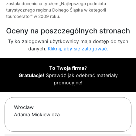
została doceniona tytułem „Najlepszego podmiotu
turystycznego regionu Dolnego Śląska w kategorii
touroperator” w 2009 roku.
Oceny na poszczególnych stronach
Tylko zalogowani użytkownicy maja dostęp do tych
danych.
Kliknij, aby się zalogować.
To Twoja firma
?
Gratulacje!
Sprawdź jak odebrać materiały
promocyjne!
Wrocław
Adama Mickiewicza