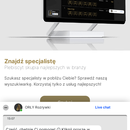
Znajdź specjalistę
Plebiscyt skupia najlepszych w branży
Szukasz specjalisty w pobliżu Ciebie? Sprawdź naszą
wyszukiwarkę. Korzystaj tylko z usług najlepszych!
Szukaj
ORŁY Rozrywki
Live chat
15:07
Cześć, chętnie Ci pomogę! 🙂 Kliknij proszę w