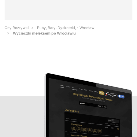
Orły Rozrywki
Puby, Bary, Dyskoteki, - Wrocław
Wycieczki meleksem po Wrocławiu